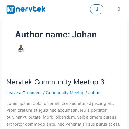
Skip
to
content
Author name: Johan
Nervtek
Nervtek Community Meetup 3
Community
Meetup
Leave a Comment
/
Community Meetup
/
Johan
3
Lorem ipsum dolor sit amet, consectetur adipiscing elit.
Proin pretium at ligula nec accumsan. Nulla porttitor
pulvinar vulputate. Morbi bibendum, velit a ornare cursus,
elit tortor commodo ante, nec venenatis risus purus at est.