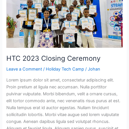
Ceremony
HTC 2023 Closing Ceremony
Leave a Comment
/
Holiday Tech Camp
/
Johan
Lorem ipsum dolor sit amet, consectetur adipiscing elit.
Proin pretium at ligula nec accumsan. Nulla porttitor
pulvinar vulputate. Morbi bibendum, velit a ornare cursus,
elit tortor commodo ante, nec venenatis risus purus at est.
Nulla tempus erat id auctor egestas. Nullam tincidunt
sollicitudin lobortis. Morbi vitae augue sed lorem vulputate
congue. Aenean dapibus ligula sed volutpat rhoncus.
Aliquam et feugiat ligula. Aliquam sapien purus, suscipit et