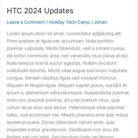
HTC 2024 Updates
Leave a Comment
/
Holiday Tech Camp
/
Johan
Lorem ipsum dolor sit amet, consectetur adipiscing elit.
Proin pretium at ligula nec accumsan. Nulla porttitor
pulvinar vulputate. Morbi bibendum, velit a ornare cursus,
elit tortor commodo ante, nec venenatis risus purus at est.
Nulla tempus erat id auctor egestas. Nullam tincidunt
sollicitudin lobortis. Morbi vitae augue sed lorem vulputate
congue. Aenean dapibus ligula sed volutpat rhoncus.
Aliquam et feugiat ligula. Aliquam sapien purus, suscipit et
ipsum a, elementum vehicula mauris. Suspendisse pulvinar,
enim non placerat pulvinar, arcu est pretium risus, quis
rutrum lacus eros quis lectus. Pellentesque vitae placerat
tellus, sed accumsan nisi. Mauris pharetra ante quis metus
laoreet posuere. Donec bibendum rutrum enim, quis
imperdiet metus gravida non. Vestibulum non arcu elit.
Nullam sed orci nibh. Sed tincidunt justo vel tempor