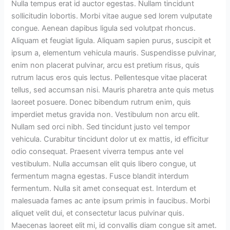
Nulla tempus erat id auctor egestas. Nullam tincidunt
sollicitudin lobortis. Morbi vitae augue sed lorem vulputate
congue. Aenean dapibus ligula sed volutpat rhoncus.
Aliquam et feugiat ligula. Aliquam sapien purus, suscipit et
ipsum a, elementum vehicula mauris. Suspendisse pulvinar,
enim non placerat pulvinar, arcu est pretium risus, quis
rutrum lacus eros quis lectus. Pellentesque vitae placerat
tellus, sed accumsan nisi. Mauris pharetra ante quis metus
laoreet posuere. Donec bibendum rutrum enim, quis
imperdiet metus gravida non. Vestibulum non arcu elit.
Nullam sed orci nibh. Sed tincidunt justo vel tempor
vehicula. Curabitur tincidunt dolor ut ex mattis, id efficitur
odio consequat. Praesent viverra tempus ante vel
vestibulum. Nulla accumsan elit quis libero congue, ut
fermentum magna egestas. Fusce blandit interdum
fermentum. Nulla sit amet consequat est. Interdum et
malesuada fames ac ante ipsum primis in faucibus. Morbi
aliquet velit dui, et consectetur lacus pulvinar quis.
Maecenas laoreet elit mi, id convallis diam congue sit amet.