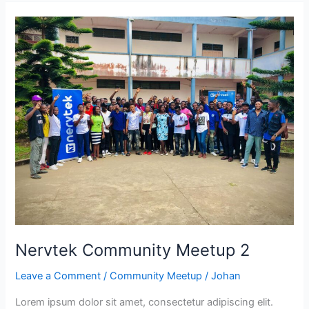
Nervtek
Community
Meetup
2
Nervtek Community Meetup 2
Leave a Comment
/
Community Meetup
/
Johan
Lorem ipsum dolor sit amet, consectetur adipiscing elit.