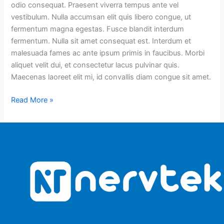
odio consequat. Praesent viverra tempus ante vel
vestibulum. Nulla accumsan elit quis libero congue, ut
fermentum magna egestas. Fusce blandit interdum
fermentum. Nulla sit amet consequat est. Interdum et
malesuada fames ac ante ipsum primis in faucibus. Morbi
aliquet velit dui, et consectetur lacus pulvinar quis.
Maecenas laoreet elit mi, id convallis diam congue sit amet.
Read More »