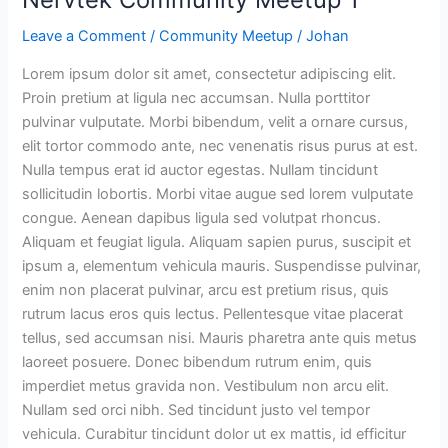
Leave a Comment
/
Community Meetup
/
Johan
Lorem ipsum dolor sit amet, consectetur adipiscing elit.
Proin pretium at ligula nec accumsan. Nulla porttitor
pulvinar vulputate. Morbi bibendum, velit a ornare cursus,
elit tortor commodo ante, nec venenatis risus purus at est.
Nulla tempus erat id auctor egestas. Nullam tincidunt
sollicitudin lobortis. Morbi vitae augue sed lorem vulputate
congue. Aenean dapibus ligula sed volutpat rhoncus.
Aliquam et feugiat ligula. Aliquam sapien purus, suscipit et
ipsum a, elementum vehicula mauris. Suspendisse pulvinar,
enim non placerat pulvinar, arcu est pretium risus, quis
rutrum lacus eros quis lectus. Pellentesque vitae placerat
tellus, sed accumsan nisi. Mauris pharetra ante quis metus
laoreet posuere. Donec bibendum rutrum enim, quis
imperdiet metus gravida non. Vestibulum non arcu elit.
Nullam sed orci nibh. Sed tincidunt justo vel tempor
vehicula. Curabitur tincidunt dolor ut ex mattis, id efficitur