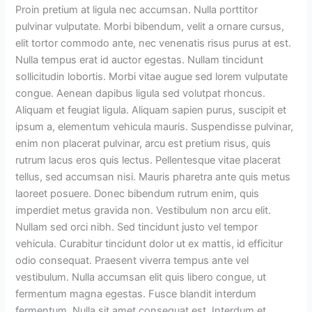
Proin pretium at ligula nec accumsan. Nulla porttitor
pulvinar vulputate. Morbi bibendum, velit a ornare cursus,
elit tortor commodo ante, nec venenatis risus purus at est.
Nulla tempus erat id auctor egestas. Nullam tincidunt
sollicitudin lobortis. Morbi vitae augue sed lorem vulputate
congue. Aenean dapibus ligula sed volutpat rhoncus.
Aliquam et feugiat ligula. Aliquam sapien purus, suscipit et
ipsum a, elementum vehicula mauris. Suspendisse pulvinar,
enim non placerat pulvinar, arcu est pretium risus, quis
rutrum lacus eros quis lectus. Pellentesque vitae placerat
tellus, sed accumsan nisi. Mauris pharetra ante quis metus
laoreet posuere. Donec bibendum rutrum enim, quis
imperdiet metus gravida non. Vestibulum non arcu elit.
Nullam sed orci nibh. Sed tincidunt justo vel tempor
vehicula. Curabitur tincidunt dolor ut ex mattis, id efficitur
odio consequat. Praesent viverra tempus ante vel
vestibulum. Nulla accumsan elit quis libero congue, ut
fermentum magna egestas. Fusce blandit interdum
fermentum. Nulla sit amet consequat est. Interdum et